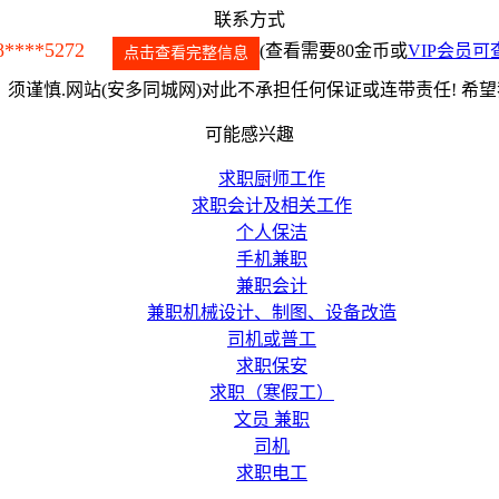
联系方式
8****5272
(查看需要80金币或
VIP会员可
点击查看完整信息
须谨慎.网站(安多同城网)对此不承担任何保证或连带责任! 希
可能感兴趣
求职厨师工作
求职会计及相关工作
个人保洁
手机兼职
兼职会计
兼职机械设计、制图、设备改造
司机或普工
求职保安
求职（寒假工）
文员 兼职
司机
求职电工