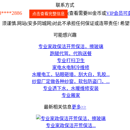
联系方式
8****2886
(查看需要80金币或
VIP会员可
点击查看完整信息
须谨慎.网站(安多同城网)对此不承担任何保证或连带责任! 希
可能感兴趣
专业家政保洁开荒保洁，擦玻璃
跑腿代驾，代购送餐
专业打扫卫生
家电水电制冷维修
水暖电工，钻眼砸墙，刮大白，乳胶...
纱窗厂定做各种纱窗，软包防盗门，...
专业透下水，水暖维修安装
专业搬家
最新相关信息
更多>>
专业家政保洁开荒保洁...