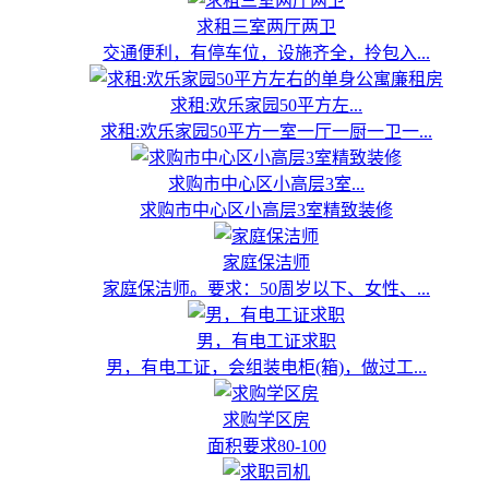
求租三室两厅两卫
交通便利，有停车位，设施齐全，拎包入...
求租:欢乐家园50平方左...
求租:欢乐家园50平方一室一厅一厨一卫一...
求购市中心区小高层3室...
求购市中心区小高层3室精致装修
家庭保洁师
家庭保洁师。要求：50周岁以下、女性、...
男，有电工证求职
男，有电工证，会组装电柜(箱)，做过工...
求购学区房
面积要求80-100